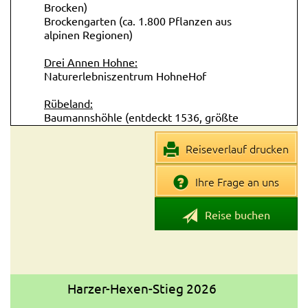
Brocken)
Brockengarten (ca. 1.800 Pflanzen aus
alpinen Regionen)
Drei Annen Hohne:
Naturerlebniszentrum HohneHof
Rübeland:
Baumannshöhle (entdeckt 1536, größte
deutsche Schau-Tropfsteinhöhle)
Hermannshöhle (entdeckt 1866, einzigartige
Reiseverlauf drucken
Kristallkammer)
Ihre Frage an uns
Rappbode-Talsperre (größte Trinkwasser-
Talsperre Deutschlands):
Seilhängebrücke Titan RT
Reise buchen
Megazipline (Doppelseilrutsche, 1.000 m
Länge, 120 Hm)
Aussichtsturm Solitär
Thale:
Harzer-Hexen-Stieg 2026
Hexentanzplatz (erreichbar mit