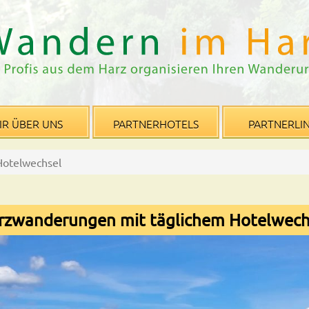
IR ÜBER UNS
PARTNERHOTELS
PARTNERLI
Hotelwechsel
rzwanderungen mit täglichem Hotelwech