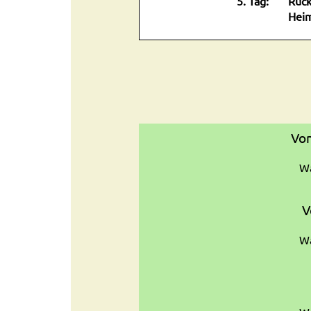
5. Tag:
Rück
Heim
Von
Wa
V
Wa