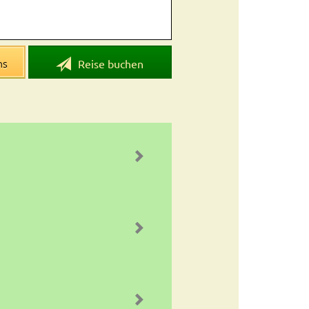
ns
Reise buchen