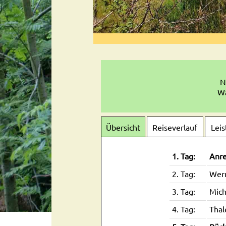
N
Wa
Übersicht
Reiseverlauf
Lei
1. Tag:
Anre
2. Tag:
Wern
3. Tag:
Mich
4. Tag:
Thal