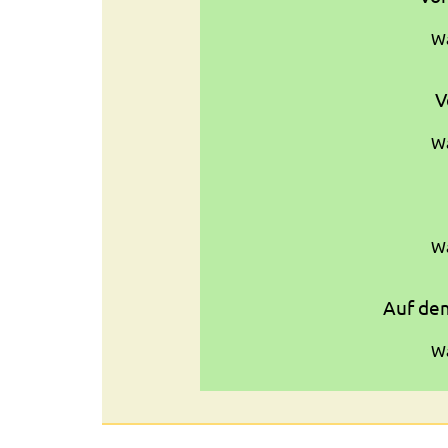
Wa
V
Wa
Wa
Auf dem
Wa