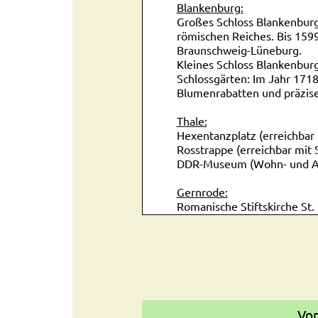
Blankenburg:
Großes Schloss Blankenburg
römischen Reiches. Bis 159
Braunschweig-Lüneburg.
Kleines Schloss Blankenburg:
Schlossgärten: Im Jahr 1718
Blumenrabatten und präzise
Thale:
Hexentanzplatz (erreichbar 
Rosstrappe (erreichbar mit S
DDR-Museum (Wohn- und All
Gernrode:
Romanische Stiftskirche St.
erstmalig erwähnt 961 / im J
erhaltenes Heiliges Grab in
Ballenstedt:
Schloß Ballenstedt (barocke
Schloßpark Ballenstedt (teil
Von