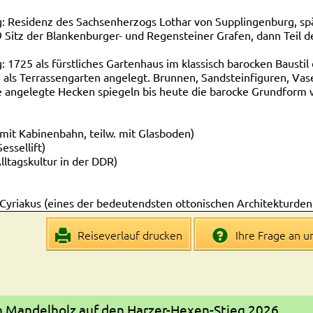
: Residenz des Sachsenherzogs Lothar von Supplingenburg, spä
9 Sitz der Blankenburger- und Regensteiner Grafen, dann Teil 
 1725 als fürstliches Gartenhaus im klassisch barocken Baustil 
 als Terrassengarten angelegt. Brunnen, Sandsteinfiguren, Vas
 angelegte Hecken spiegeln bis heute die barocke Grundform w
mit Kabinenbahn, teilw. mit Glasboden)
essellift)
tagskultur in der DDR)
 Cyriakus (eines der bedeutendsten ottonischen Architekturden
ahre 1521 wurde die Kirche, als eine der weltweit ersten, prote
 Deutschland)
Reiseverlauf drucken
Ihre Frage an u
r dreiflügeliger Bau, Grabstätte Albrecht des Bären)
w. englischer Landschaftspark, angelegt in der 2. Hälfte des 18
 Mandelholz auf den Harzer-Hexen-Stieg 2026