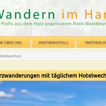
IR ÜBER UNS
PARTNERHOTELS
PARTNERLI
Hotelwechsel
rzwanderungen mit täglichem Hotelwech