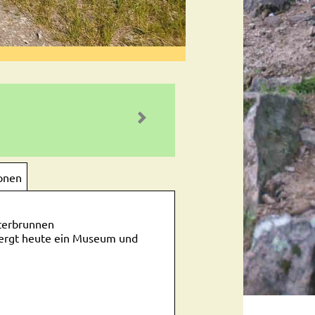
onen
äterbrunnen
bergt heute ein Museum und