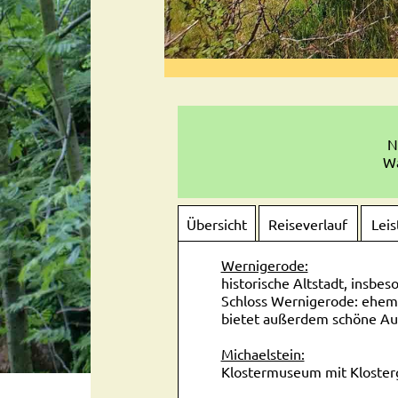
N
Wa
Übersicht
Reiseverlauf
Lei
Wernigerode:
historische Altstadt, insb
Schloss Wernigerode: ehem
bietet außerdem schöne Au
Michaelstein:
Klostermuseum mit Kloster