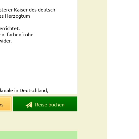
terer Kaiser des deutsch-
des Herzogtum
errichtet.
en, farbenfrohe
ider.
kmale in Deutschland,
stantisch / ältestes
ns
Reise buchen
. Jahrhunderts)