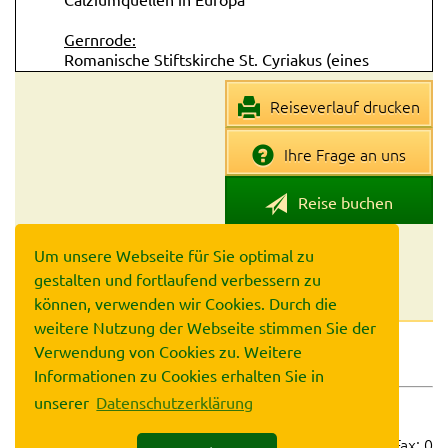
Gernrode:
Romanische Stiftskirche St. Cyriakus (eines
der bedeutendsten ottonischen
Architekturdenkmale in Deutschland,
Reiseverlauf drucken
erstmalig erwähnt 961 / im Jahre 1521
wurde die Kirche, als eine der weltweit
Ihre Frage an uns
ersten, protestantisch / ältestes erhaltenes
Heiliges Grab in Deutschland)
Reise buchen
Rieder:
Roseburg (gelegen an B185, englischer
Um unsere Webseite für Sie optimal zu
Garten des frühen 20. Jahrhunderts mit
gestalten und fortlaufend verbessern zu
einer 100 Meter langen, terrassierten
Wasserkaskade als Hauptachse)
können, verwenden wir Cookies. Durch die
weitere Nutzung der Webseite stimmen Sie der
Ballenstedt:
Verwendung von Cookies zu. Weitere
AGB
Impressum
Datenschutz
Schloß Ballenstedt (barocker dreiflügeliger
Informationen zu Cookies erhalten Sie in
Bau, Grabstätte Albrecht des Bären)
unserer
Datenschutzerklärung
©2007-2026 Wandern im Harz • Sieben Linden
Schloßpark Ballenstedt (teilw. englischer
Landschaftspark, angelegt in der 2. Hälfte
25 • 38640 Goslar • Telefon: 0 53 21 / 689 66 00 • Fax: 0