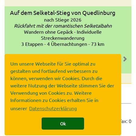
Auf dem Selketal-Stieg von Quedlinburg
nach Stiege 2026
Rückfahrt mit der romantischen Selketalbahn
Wandern ohne Gepäck - Individuelle
Streckenwanderung
3 Etappen - 4 Übernachtungen - 73 km
Um unsere Webseite für Sie optimal zu
gestalten und fortlaufend verbessern zu
können, verwenden wir Cookies. Durch die
weitere Nutzung der Webseite stimmen Sie der
Verwendung von Cookies zu. Weitere
AGB
Impressum
Datenschutz
Informationen zu Cookies erhalten Sie in
unserer
Datenschutzerklärung
©2007-2026 Wandern im Harz • Sieben Linden
25 • 38640 Goslar • Telefon: 0 53 21 / 689 66 00 • Fax: 0
Ok
53 21 / 689 66 01 •
info@wandern-im-harz.de