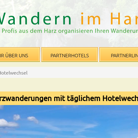
IR ÜBER UNS
PARTNERHOTELS
PARTNERLI
Hotelwechsel
rzwanderungen mit täglichem Hotelwech