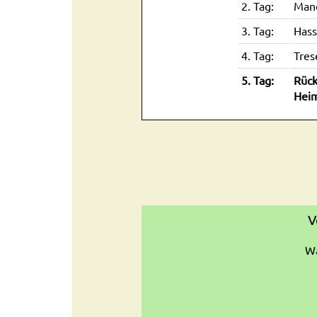
2. Tag:
Mand
3. Tag:
Hass
4. Tag:
Tres
5. Tag:
Rück
Heim
V
Wa