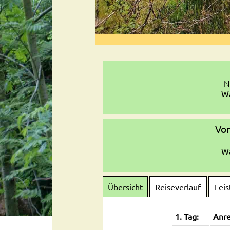
N
Wa
Von
Wa
Übersicht
Reiseverlauf
Lei
1. Tag:
Anre