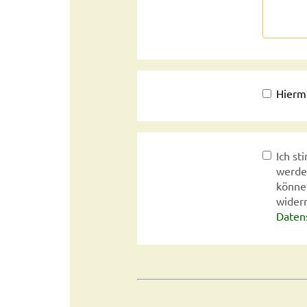
Hiermi
Ich s
werde
können
widerr
Daten