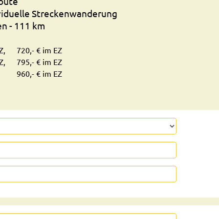
oute
viduelle Streckenwanderung
n - 111 km
Z,
720,- € im EZ
Z,
795,- € im EZ
960,- € im EZ