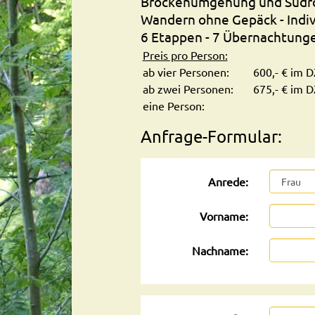
Brockenumgehung und Südr
Wandern ohne Gepäck - Indi
6 Etappen - 7 Übernachtunge
Preis pro Person:
ab vier Personen:
600,- € im D
ab zwei Personen:
675,- € im D
eine Person:
Anfrage-Formular:
Anrede:
Vorname:
Nachname: