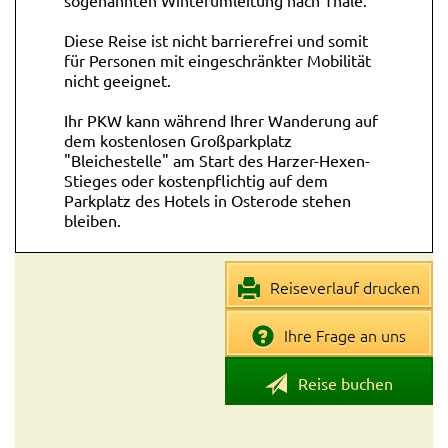
sogenannten Winterumleitung nach Thale.
Diese Reise ist nicht barrierefrei und somit
für Personen mit eingeschränkter Mobilität
nicht geeignet.
Ihr PKW kann während Ihrer Wanderung auf
dem kostenlosen Großparkplatz
"Bleichestelle" am Start des Harzer-Hexen-
Stieges oder kostenpflichtig auf dem
Parkplatz des Hotels in Osterode stehen
bleiben.
Die letzte Übernachtung ist je nach Wunsch
und Verfügbarkeit in Thale oder Quedlinburg
Reiseverlauf drucken
(Weltkulturerbe) möglich. Bei Übernachtung
in Quedlinburg fahren Sie ab Bahnhof Thale
Ihre Frage an uns
mit der Bahn (stündliche Abfahrt, Fahrzeit
ca. 11 min) nach Quedlinburg.
Reise buchen
Ihr Hund darf bei dieser Wanderreise gerne
mitwandern.